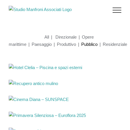
Salta
al
contenuto
All
|
Direzionale
|
Opere
marittime
|
Paesaggio
|
Produttivo
|
Pubblico
|
Residenziale