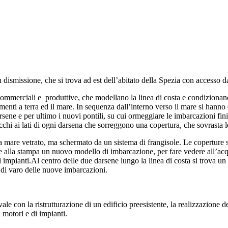
in dismissione, che si trova ad est dell’abitato della Spezia con accesso
à commerciali e produttive, che modellano la linea di costa e condizionano
enti a terra ed il mare. In sequenza dall’interno verso il mare si hanno 
rsene e per ultimo i nuovi pontili, su cui ormeggiare le imbarcazioni finit
locchi ai lati di ogni darsena che sorreggono una copertura, che sovrasta
te a mare vetrato, ma schermato da un sistema di frangisole. Le coperture
e alla stampa un nuovo modello di imbarcazione, per fare vedere all’acqui
i impianti.Al centro delle due darsene lungo la linea di costa si trova un a
i di varo delle nuove imbarcazioni.
ale con la ristrutturazione di un edificio preesistente, la realizzazione
 motori e di impianti.