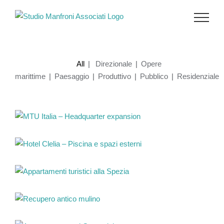
Salta
al
contenuto
All
|
Direzionale
|
Opere
marittime
|
Paesaggio
|
Produttivo
|
Pubblico
|
Residenziale